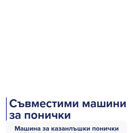
Съвместими машини
за понички
Машина за казанлъшки понички