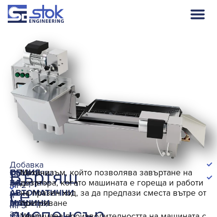
Добавка
Въртящ
ОПЦИЯ
Позволява
Механизъм, който позволява завъртане на
за
ЗА
завъртане
дозатора, когато машината е гореща и работи
MP2
се
АВТОМАТИЧНИ
на
на празен ход, за да предпази сместа вътре от
и
МАШИНИ
дозатора,
прегряване
MP3
диспенсър
за
машини
Увеличава производителността на машината с