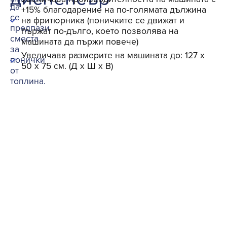
да
+15% благодарение на по-голямата дължина
се
на фритюрника (поничките се движат и
предпази
пържат по-дълго, което позволява на
сместа
машината да пържи повече)
за
Увеличава размерите на машината до: 127 x
понички
50 x 75 см. (Д x Ш x В)
от
топлина.