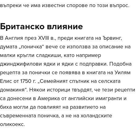
въпреки че има известни спорове по този въпрос.
Британско влияние
В Англия през XVIII в., преди книгата на Ървинг,
думата „поничка“ вече се използва за описание на
малки кръгли сладкиши, като например
джинджифилови ядки и ядки с подправки. Подобна
рецепта за понички се появява в книгата на Уилям
Елис от 1750 г. „Семейният спътник на селската
домакиня“. Някои историци твърдят, че тези рецепти
са донесени в Америка от английски имигранти и
биха могли да повлияят на развитието на
съвременната поничка, а не на холандските
оликоекс.