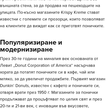
външната стена, за да продава на пешеходците на
улицата. По-късно магазините Krispy Kreme стават
известни с големите си прозорци, които позволяват
на клиентите да виждат как се приготвят поничките.
Популяризиране и
модернизиране
През 30-те години на миналия век основаната от
Левит „Donut Corporation of America“ насърчава
хората да потапят поничките си в кафе, чай или
мляко, за да увеличат продажбите. Първият магазин
Dunkin’ Donuts, известен с кафето и поничките си,
отваря врати през 1950 г. Магазините за понички
продължават да процъфтяват по целия свят и през
20-ти и 21-ви век, с иновации във вкусовете,