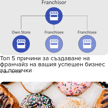
Топ 5 причини за създаване на
франчайз на вашия успешен бизнес
за понички
5 мин четене