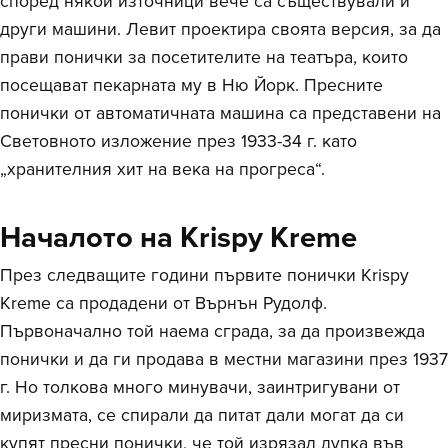
според някои източници вече са съществували и
други машини. Левит проектира своята версия, за да
прави понички за посетителите на театъра, които
посещават пекарната му в Ню Йорк. Пресните
понички от автоматичната машина са представени на
Световното изложение през 1933-34 г. като
„хранителния хит на века на прогреса“.
Началото на Krispy Kreme
През следващите години първите понички Krispy
Kreme са продадени от Върнън Рудолф.
Първоначално той наема сграда, за да произвежда
понички и да ги продава в местни магазини през 1937
г. Но толкова много минувачи, заинтригувани от
миризмата, се спирали да питат дали могат да си
купят пресни понички, че той изрязал дупка във