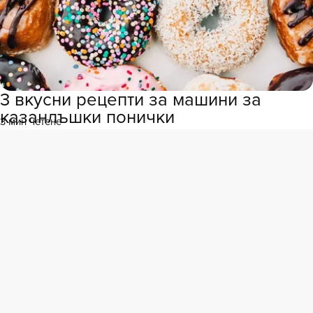
3 вкусни рецепти за машини за
казанлъшки понички
3 мин четене