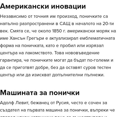
Американски иновации
Независимо от точния им произход, поничките са
напълно разпространени в САЩ в началото на 20-ти
век. Смята се, че около 1850 г. американски моряк на
име Хансън Грегъри е актуализирал емблематичната
форма на поничката, като е пробил или изрязал
центъра на лакомството. Това нововъведение
гарантира, че поничките могат да бъдат по-големи и
да се приготвят добре, без да оставят суров тестен
център или да изискват допълнителни пълнежи.
Машината за понички
Адолф Левит, бежанец от Русия, често е сочен за
създател на първата машина за понички, въпреки че