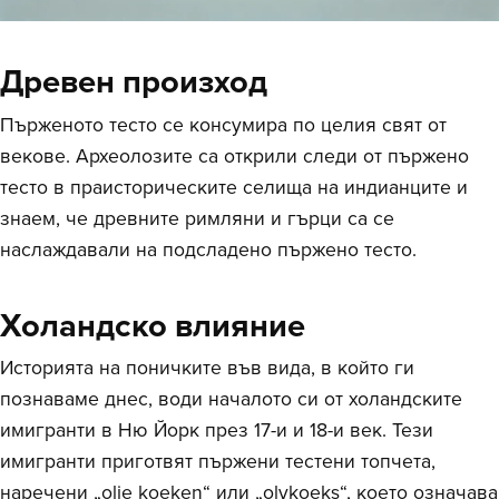
Древен произход
Пърженото тесто се консумира по целия свят от
векове. Археолозите са открили следи от пържено
тесто в праисторическите селища на индианците и
знаем, че древните римляни и гърци са се
наслаждавали на подсладено пържено тесто.
Холандско влияние
Историята на поничките във вида, в който ги
познаваме днес, води началото си от холандските
имигранти в Ню Йорк през 17-и и 18-и век. Тези
имигранти приготвят пържени тестени топчета,
наречени „olie koeken“ или „olykoeks“, което означава