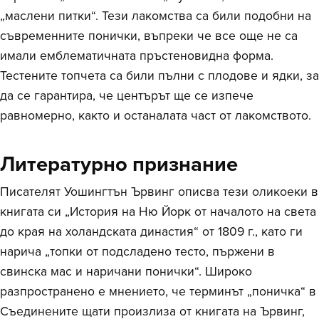
„маслени питки“. Тези лакомства са били подобни на
съвременните понички, въпреки че все още не са
имали емблематичната пръстеновидна форма.
Тестените топчета са били пълни с плодове и ядки, за
да се гарантира, че центърът ще се изпече
равномерно, както и останалата част от лакомството.
Литературно признание
Писателят Уошингтън Ървинг описва тези оликоеки в
книгата си „История на Ню Йорк от началото на света
до края на холандската династия“ от 1809 г., като ги
нарича „топки от подсладено тесто, пържени в
свинска мас и наричани понички“. Широко
разпространено е мнението, че терминът „поничка“ в
Съединените щати произлиза от книгата на Ървинг,