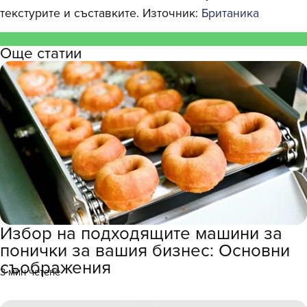
текстурите и съставките. Източник:
Британика
Още статии
Избор на подходящите машини за
понички за вашия бизнес: Основни
съображения
3 мин четене