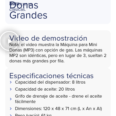
Donas
hora
americanas
clásicas.
Grandes
Video de demostración
Nota: el video muestra la Máquina para Mini
Donas (MP3) con opción de gas. Las máquinas
MP2 son idénticas, pero en lugar de 3, sueltan 2
donas más grandes por fila.
Especificaciones técnicas
Capacidad del dispensador: 8 litros
Capacidad de aceite: 20 litros
Grifo de drenaje de aceite - drene el aceite
fácilmente
Dimensiones: 120 x 48 x 71 cm (L x An x Al)
Peso (vacío): 61 kg